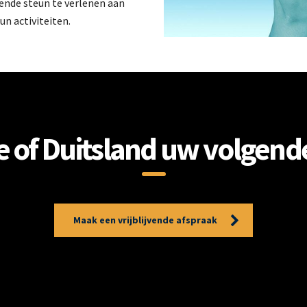
vende steun te verlenen aan
n activiteiten.
e of Duitsland uw volgend
Maak een vrijblijvende afspraak