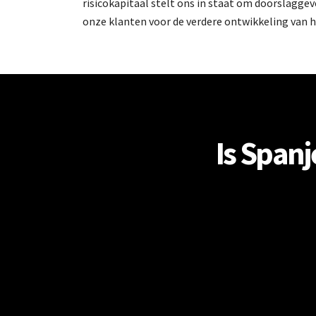
risicokapitaal stelt ons in staat om doorslagge
onze klanten voor de verdere ontwikkeling van hu
Is Spanj