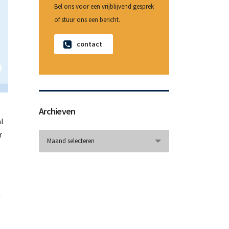
Bel ons voor een vrijblijvend gesprek
of stuur ons een bericht.
contact
Archieven
al
r
Archieven
Maand selecteren
n