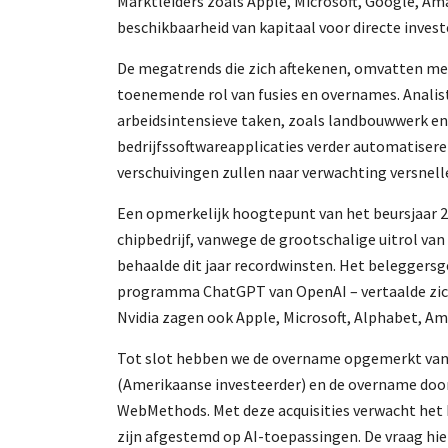
Marktleiders zoals Apple, Microsoft, Google, A
beschikbaarheid van kapitaal voor directe inve
De megatrends die zich aftekenen, omvatten me
toenemende rol van fusies en overnames. Analis
arbeidsintensieve taken, zoals landbouwwerk en 
bedrijfssoftwareapplicaties verder automatisere
verschuivingen zullen naar verwachting versnelle
Een opmerkelijk hoogtepunt van het beursjaar 2
chipbedrijf, vanwege de grootschalige uitrol van
behaalde dit jaar recordwinsten. Het beleggersg
programma ChatGPT van OpenAI – vertaalde zich
Nvidia zagen ook Apple, Microsoft, Alphabet, A
Tot slot hebben we de overname opgemerkt van 
(Amerikaanse investeerder) en de overname doo
WebMethods. Met deze acquisities verwacht het be
zijn afgestemd op AI-toepassingen. De vraag hi