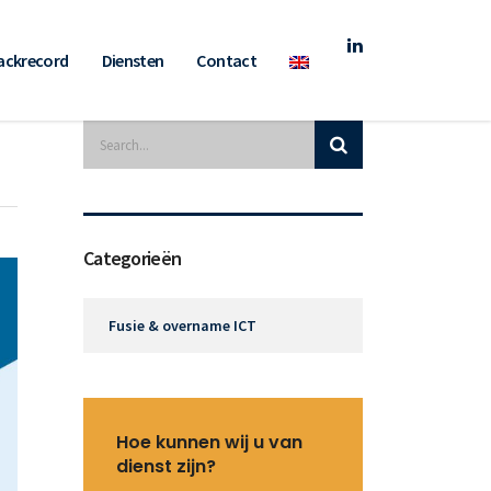
ackrecord
Diensten
Contact
Categorieën
Fusie & overname ICT
Hoe kunnen wij u van
dienst zijn?