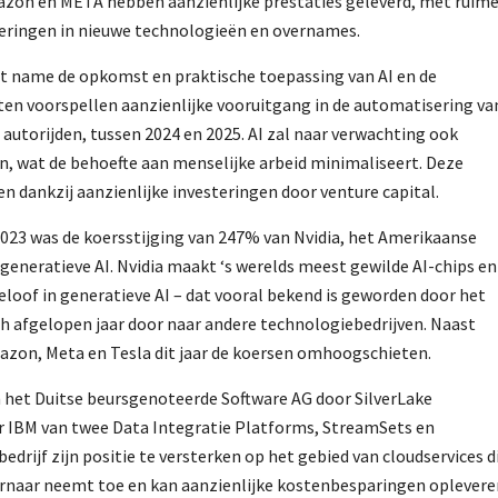
mazon en META hebben aanzienlijke prestaties geleverd, met ruim
steringen in nieuwe technologieën en overnames.
t name de opkomst en praktische toepassing van AI en de
ten voorspellen aanzienlijke vooruitgang in de automatisering va
autorijden, tussen 2024 en 2025. AI zal naar verwachting ook
n, wat de behoefte aan menselijke arbeid minimaliseert. Deze
n dankzij aanzienlijke investeringen door venture capital.
023 was de koersstijging van 247% van Nvidia, het Amerikaanse
 generatieve AI. Nvidia maakt ‘s werelds meest gewilde AI-chips en
eloof in generatieve AI – dat vooral bekend is geworden door het
 afgelopen jaar door naar andere technologiebedrijven. Naast
mazon, Meta en Tesla dit jaar de koersen omhoogschieten.
het Duitse beursgenoteerde Software AG door SilverLake
r IBM van twee Data Integratie Platforms, StreamSets en
drijf zijn positie te versterken op het gebied van cloudservices d
ernaar neemt toe en kan aanzienlijke kostenbesparingen oplevere